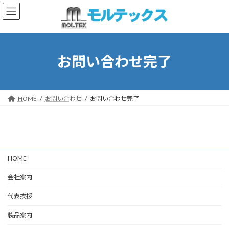
コ
ナ
ン
ビ
テ
ゲ
ン
ー
ツ
シ
へ
ョ
お問い合わせ完了
ス
ン
キ
に
ッ
移
プ
動
HOME
お問い合わせ
お問い合わせ完了
HOME
会社案内
代表挨拶
製品案内